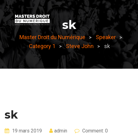
Skip
to
sk
content
Master Droit du Numérique
Speaker
>
>
Category 1
Steve John
sk
>
>
sk
19 mars 2019
admin
Comment: 0